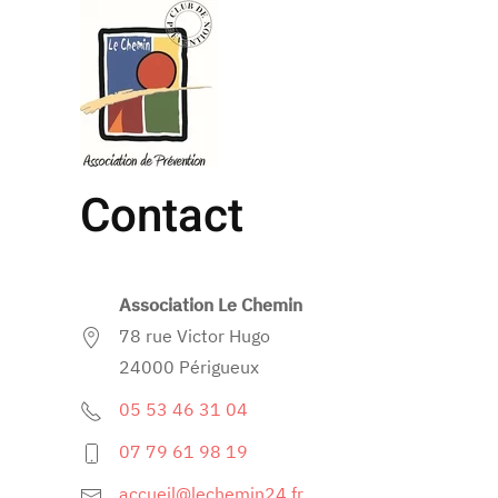
Accéder au contenu principal
Contact
Association Le Chemin
78 rue Victor Hugo
24000 Périgueux
05 53 46 31 04
07 79 61 98 19
accueil@lechemin24.fr