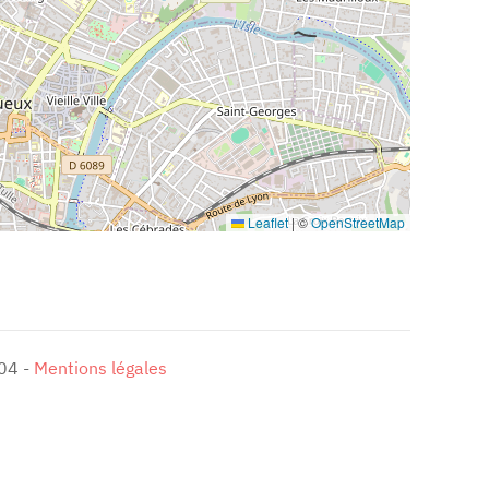
Leaflet
|
©
OpenStreetMap
 04 -
Mentions légales